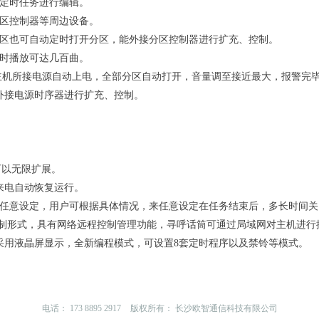
定时任务进行编辑。
分区控制器等周边设备。
分区也可自动定时打开分区，能外接分区控制器进行扩充、控制。
定时播放可达几百曲。
主机所接电源自动上电，全部分区自动打开，音量调至接近最大，报警完
外接电源时序器进行扩充、控制。
可以无限扩展。
来电自动恢复运行。
间任意设定，用户可根据具体情况，来任意设定在任务结束后，多长时间
P/IP的控制形式，具有网络远程控制管理功能，寻呼话筒可通过局域网对主
采用液晶屏显示，全新编程模式，可设置8套定时程序以及禁铃等模式。
电话：
173 8895 2917
版权所有：
长沙欧智通信科技有限公司