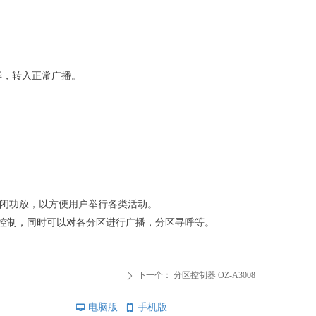
毕，转入正常广播。
关闭功放，以方便用户举行各类活动。
机进行控制，同时可以对各分区进行广播，分区寻呼等。
下一个：
分区控制器 OZ-A3008
ꄲ
电脑版
手机版
넡
넓