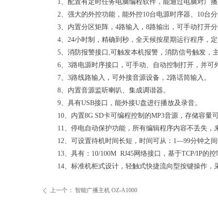
1
、配置有定时任务电脑编程软件，能通过电脑对广播
2
、强大的外控功能，能外控10台电源时序器、10台
3
、内置分区矩阵，4路输入，8路输出，可手动打开
4
、24小时制，精确到秒，全天候按星期运行程序，
5
、消防报警接口,可触发本机报警，消防信号触发，
6
、3路电源时序接口，可手动、自动控制打开，并可
7
、3路线路输入，可外接音源设备，2路话筒输入。
8
、内置音源监听喇叭、集成调谐器。
9
、具有USB接口，能外接U盘进行播放及录音。
10
、内置8G SD卡可编程控制的MP3音源，存储容量
11
、停电自动保护功能，所有编辑程序内容不丢失，
12
、可设置待机时间长短，时间可从：1—99分钟之
13
、具有：10/100M RJ45网络接口，基于TC
14
、标准机柜式设计，轻触式快捷流向型按键操作，
上一个：
智能广播主机 OZ-A1000
ꄴ